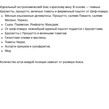
Идеальный гастрономический бокс к красному вину. В основе — темные
брускетты, прошутто, вяленые томаты и фирменный паштет от Шеф-повара.
Мясные изысканные деликатесы: Прошутто, салями Пиканте, салями
Милано, Чоризо;
Cыры: Пармезан, Рокфорти, Маасдам;
От шеф-повара: нежнейший куриный паштет подается с брускеттами;
Брускетты с Прошутто и вялеными томатам
Гигантские оливки и маслины;
Томаты Черри;
Ассорти орешков и сухофруктов;
Мед.
Количество штук каждой позиции зависит от размера бокса.