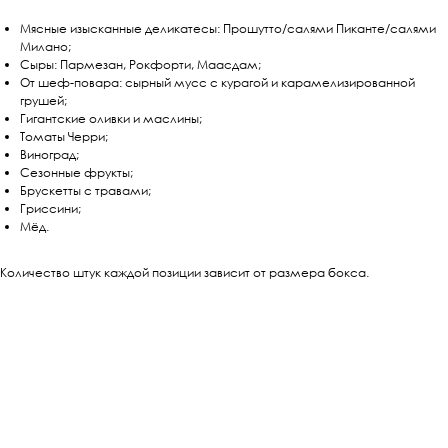
Мясные изысканные деликатесы: Прошутто/салями Пиканте/салями
Милано;
Сыры: Пармезан, Рокфорти, Маасдам;
От шеф-повара: сырный мусс с курагой и карамелизированной
грушей;
Гигантские оливки и маслины;
Томаты Черри;
Виноград;
Сезонные фрукты;
Брускетты с травами;
Гриссини;
Мёд.
Количество штук каждой позиции зависит от размера бокса.