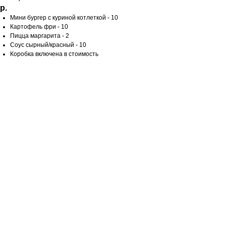
р.
Мини бургер с куриной котлеткой - 10
Картофель фри - 10
Пицца маргарита - 2
Соус сырный/красный - 10
Коробка включена в стоимость